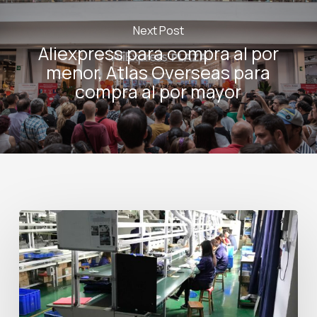
Next Post
Aliexpress para compra al por
menor, Atlas Overseas para
compra al por mayor
Aranceles
e
Impuestos
al
Importar
desde