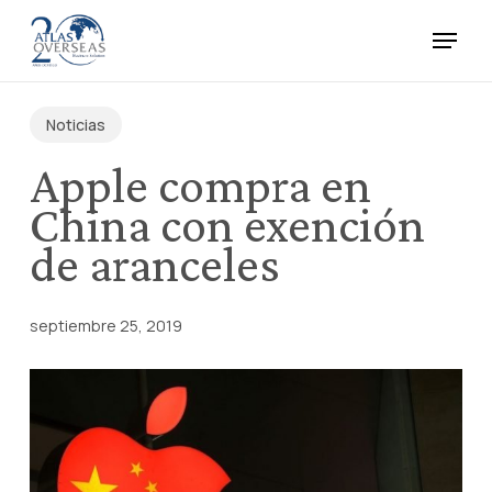
Skip
Menu
to
main
Close
content
Menu
Noticias
Apple compra en
China con exención
de aranceles
septiembre 25, 2019