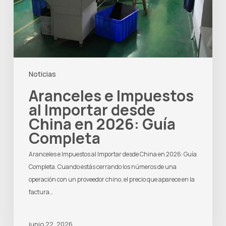
China
en
2026:
Guía
Completa
Noticias
Aranceles e Impuestos
al Importar desde
China en 2026: Guía
Completa
Aranceles e Impuestos al Importar desde China en 2026: Guía
Completa. Cuando estás cerrando los números de una
operación con un proveedor chino, el precio que aparece en la
factura…
junio 22, 2026