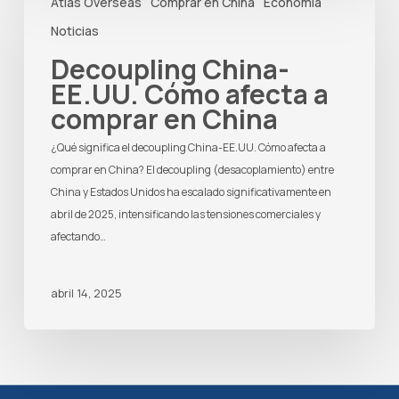
Atlas Overseas
Comprar en China
Economía
China-
EE.UU.
Noticias
Cómo
Decoupling China-
afecta
EE.UU. Cómo afecta a
a
comprar en China
comprar
en
¿Qué significa el decoupling China-EE.UU. Cómo afecta a
China
comprar en China? El decoupling (desacoplamiento) entre
China y Estados Unidos ha escalado significativamente en
abril de 2025, intensificando las tensiones comerciales y
afectando…
abril 14, 2025