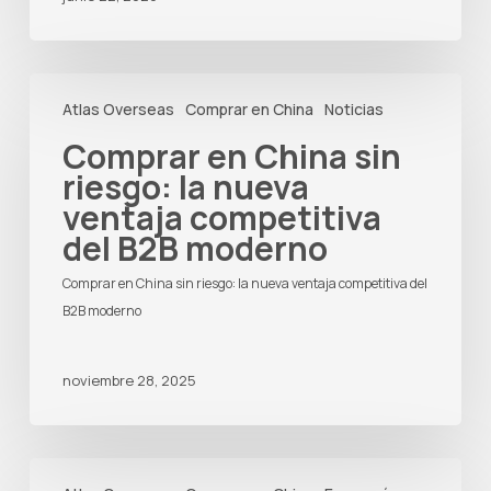
Comprar
Atlas Overseas
Comprar en China
Noticias
en
China
Comprar en China sin
sin
riesgo: la nueva
riesgo:
ventaja competitiva
la
del B2B moderno
nueva
ventaja
Comprar en China sin riesgo: la nueva ventaja competitiva del
competitiva
B2B moderno
del
B2B
noviembre 28, 2025
moderno
Decoupling