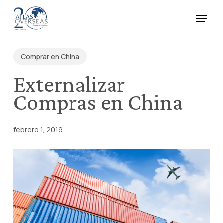
Skip
Menu
to
main
Close
content
Menu
Comprar en China
Externalizar
Compras en China
febrero 1, 2019