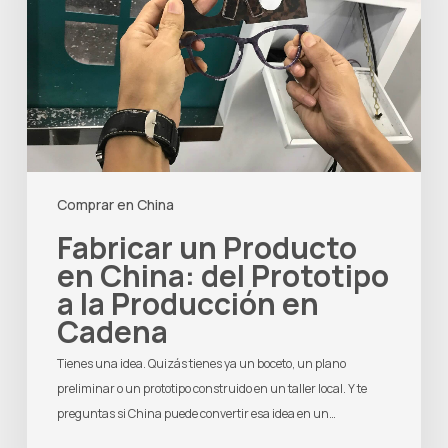
del
Prototipo
a
la
Producción
en
Cadena
Comprar en China
Fabricar un Producto
en China: del Prototipo
a la Producción en
Cadena
Tienes una idea. Quizás tienes ya un boceto, un plano
preliminar o un prototipo construido en un taller local. Y te
preguntas si China puede convertir esa idea en un…