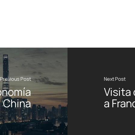
Previous Post
Next Post
onomía
Visita
China
a Franc