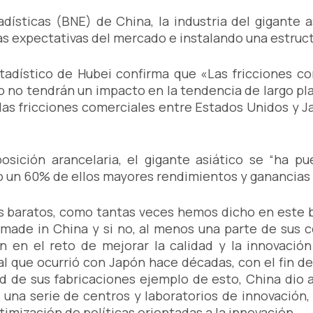
dísticas (BNE) de China, la industria del gigante a
las expectativas del mercado e instalando una estruc
stadístico de Hubei confirma que «Las fricciones co
o no tendrán un impacto en la tendencia de largo pla
 las fricciones comerciales entre Estados Unidos y J
ición arancelaria, el gigante asiático se “ha pue
do un 60% de ellos mayores rendimientos y ganancias
s baratos, como tantas veces hemos dicho en este b
 made in China y si no, al menos una parte de sus
n en el reto de mejorar la calidad y la innovaci
ual que ocurrió con Japón hace décadas, con el fin d
ad de sus fabricaciones ejemplo de esto, China dio
 una serie de centros y laboratorios de innovación,
timización de políticas orientadas a la innovación.