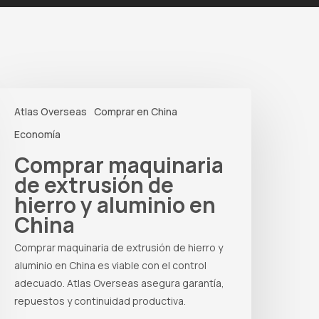
omprar
Atlas Overseas
Comprar en China
aquinaria
e
Economía
xtrusión
Comprar maquinaria
e
de extrusión de
ierro
hierro y aluminio en
China
luminio
n
Comprar maquinaria de extrusión de hierro y
hina
aluminio en China es viable con el control
adecuado. Atlas Overseas asegura garantía,
repuestos y continuidad productiva.