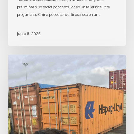
preliminar o un prototipo construido en un taller local. Y te
preguntas si China puede convertir esa idea en un…
junio 8, 2026
Agente
de
Compras
en
China:
Qué
Hace
y
Cuánto
Cuesta