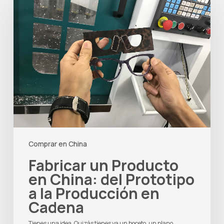
Producto
en
China:
del
Prototipo
a
la
Producción
en
Cadena
Comprar en China
Fabricar un Producto
en China: del Prototipo
a la Producción en
Cadena
Tienes una idea. Quizás tienes ya un boceto, un plano