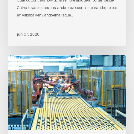
Cuándo Contratarlo Muchas empresas que importan desde
China llevan meses buscando proveedor, comparando precios
en Alibaba y enviando emails que…
junio 1, 2026
Cómo
Importar
Maquinaria
Industrial
desde
China
en
2026