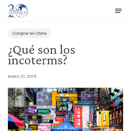
Skip
Menu
to
main
Close
content
Menu
Comprar en China
¿Qué son los
incoterms?
enero 21, 2019