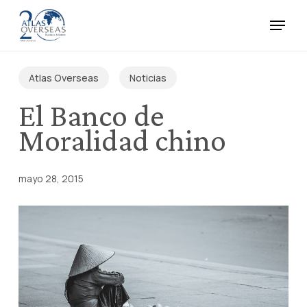
Skip
Menu
to
main
Close
content
Menu
Atlas Overseas
Noticias
El Banco de
Moralidad chino
mayo 28, 2015