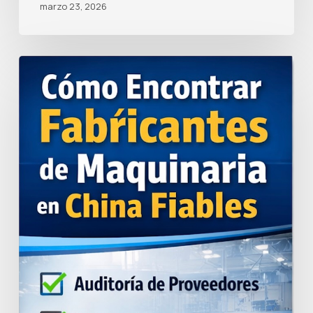
marzo 23, 2026
Cómo
encontrar
fabricantes
de
maquinaria
en
China
fiables