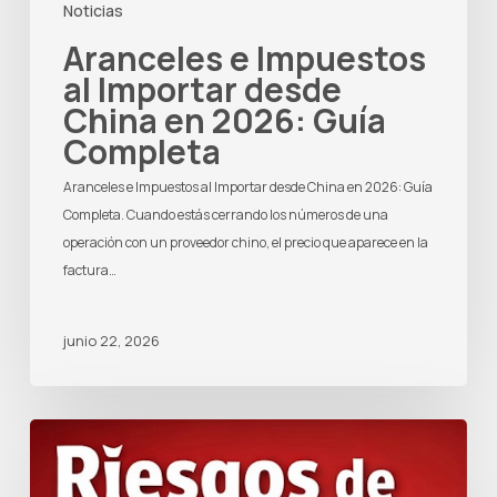
Noticias
Aranceles e Impuestos
al Importar desde
China en 2026: Guía
Completa
Aranceles e Impuestos al Importar desde China en 2026: Guía
Completa. Cuando estás cerrando los números de una
operación con un proveedor chino, el precio que aparece en la
factura…
junio 22, 2026
Los
7
riesgos