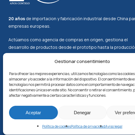
20 años
de importacion y fabricación industrial desde China pa
empresas europeas.
Actúamos como agencia de compras en origen, gestiona el
desarrollo de productos desde el prototipo hasta la producció
cadena, y tramitamos la compra de maquinaria homologada y
Gestionar consentimiento
prefabricados para el mercado europeo.
Para ofrecer las mejores experiencias, utilizamos tecnologías como las cookie
almacenar y/o acceder a la información del dispositivo. El consentimiento de e
tecnologías nos permitirá procesar datos como el comportamiento de navegaci
identificaciones únicas en este sitio. No consentir o retirar el consentimiento,
afectar negativamente a ciertas características y funciones.
Aceptar
Denegar
Ver prefe
Política de cookies
Política de privacidad
Aviso legal