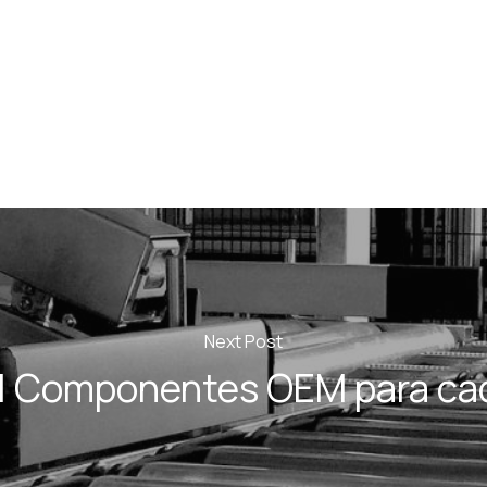
Next Post
I | Componentes OEM para ca