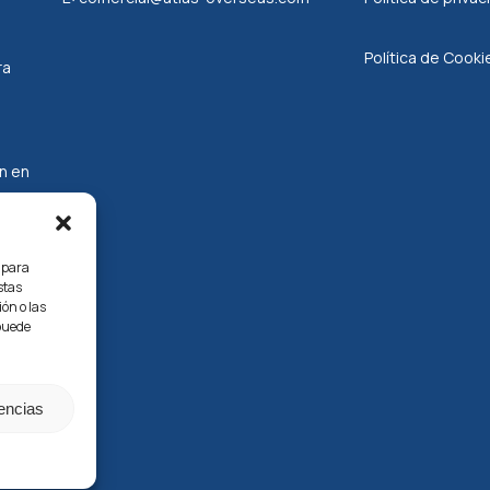
Política de Cooki
ra
n en
s para
stas
ón o las
 puede
rencias