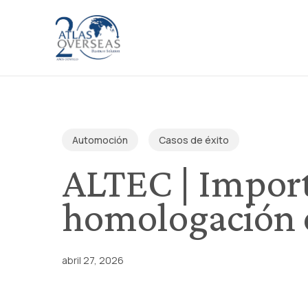
Skip
to
main
content
Automoción
Casos de éxito
ALTEC | Import
homologación 
abril 27, 2026