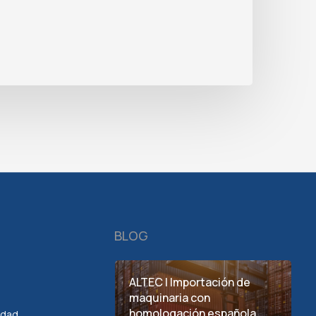
BLOG
ALTEC | Importación de
maquinaria con
homologación española
cidad