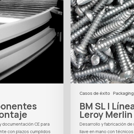
Casos de éxito
Packaging 
ponentes
BM SL | Líne
ontaje
Leroy Merlin
n y documentación CE para
Desarrollo y fabricación de
ente con plazos cumplidos
llave en mano con técnicos