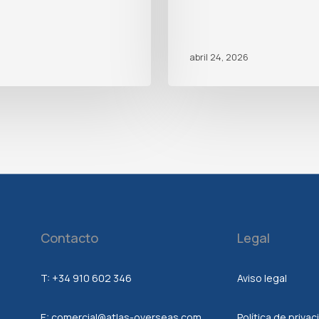
abril 24, 2026
Contacto
Legal
T:
+34 910 602 346
Aviso legal
E:
comercial@atlas-overseas.com
Política de priva