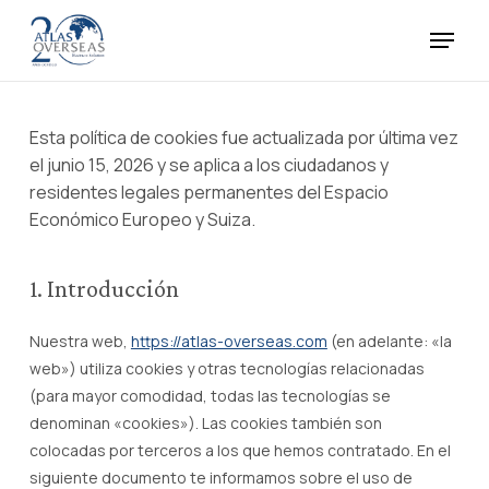
Skip
Menu
to
main
Close
content
Menu
Esta política de cookies fue actualizada por última vez
el junio 15, 2026 y se aplica a los ciudadanos y
residentes legales permanentes del Espacio
Económico Europeo y Suiza.
1. Introducción
Nuestra web,
https://atlas-overseas.com
(en adelante: «la
web») utiliza cookies y otras tecnologías relacionadas
(para mayor comodidad, todas las tecnologías se
denominan «cookies»). Las cookies también son
colocadas por terceros a los que hemos contratado. En el
siguiente documento te informamos sobre el uso de