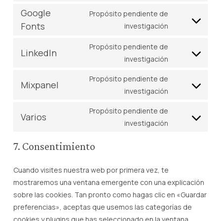
service
to
Google
Propósito pendiente de
complianz
service
Fonts
Consent
investigación
wordfence
to
Propósito pendiente de
service
LinkedIn
Consent
investigación
google-
to
fonts
Propósito pendiente de
service
Mixpanel
Consent
investigación
linkedin
to
Propósito pendiente de
service
Varios
Consent
investigación
mixpanel
to
7. Consentimiento
service
varios
Cuando visites nuestra web por primera vez, te
mostraremos una ventana emergente con una explicación
sobre las cookies. Tan pronto como hagas clic en «Guardar
preferencias», aceptas que usemos las categorías de
cookies y plugins que has seleccionado en la ventana