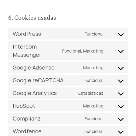
6. Cookies usadas
WordPress
Funcional
Consent
to
Intercom
Funcional, Marketing
service
Messenger
Consent
wordpress
to
Google Adsense
Marketing
service
Consent
intercom-
to
Google reCAPTCHA
Funcional
Consent
messenger
service
to
Google Analytics
Estadísticas
google-
Consent
service
adsense
to
HubSpot
Marketing
google-
Consent
service
recaptcha
to
Complianz
Funcional
google-
Consent
service
analytics
to
Wordfence
Funcional
hubspot
Consent