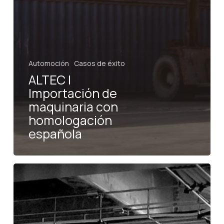
Automoción
Casos de éxito
ALTEC |
Importación de
maquinaria con
homologación
española
Modelcar
/
MINI
|
Componentes