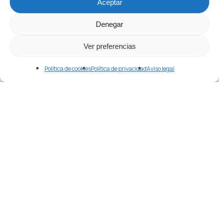
Merlin
Aceptar
abril 24, 2026
Denegar
Ver preferencias
Política de cookies
Política de privacidad
Aviso legal
Etiquetas
Agente En China
Alibaba
Alibaba.com
Apple
Aprender Chino
Aranceles
Atlas Overseas
Año Nuevo Chino
Black Friday
Bolsa China
China
Comercio
Como Aprender Chino
Comprar
Comprar En China
Comprar Maquinaria En China