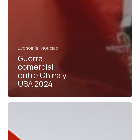
Economía
Noticias
Guerra
comercial
entre China y
USA 2024
¿Por
qué
Donald
Trump
comienza