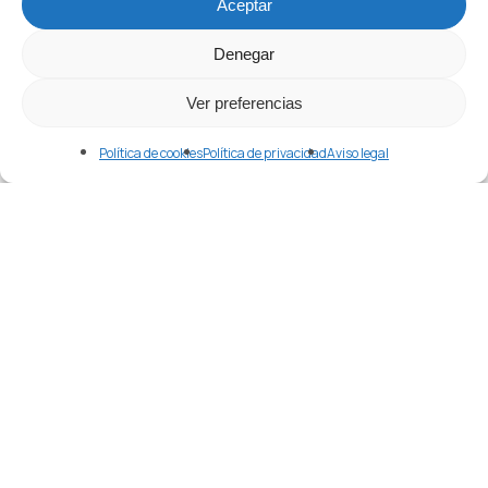
Merlin
Aceptar
abril 24, 2026
Denegar
Ver preferencias
Política de cookies
Política de privacidad
Aviso legal
Etiquetas
Agente En China
Alibaba
Alibaba.com
Apple
Aprender Chino
Aranceles
Atlas Overseas
Año Nuevo Chino
Black Friday
Bolsa China
China
Comercio
Como Aprender Chino
Comprar
Comprar En China
Comprar Maquinaria En China