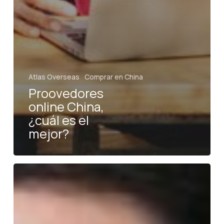
Atlas Overseas
Comprar en China
Proovedores
online China,
¿cuál es el
mejor?
Por
qué
comprar
en
China