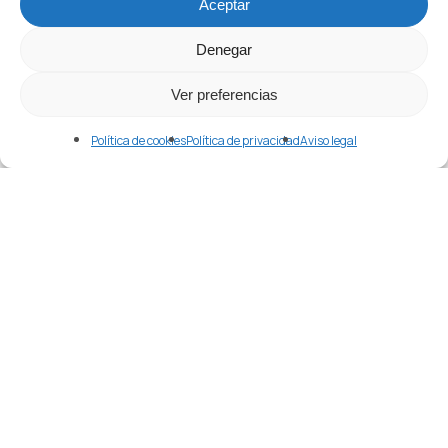
Merlin
Aceptar
abril 24, 2026
Denegar
Ver preferencias
Política de cookies
Política de privacidad
Aviso legal
Etiquetas
Agente En China
Alibaba
Alibaba.com
Apple
Aprender Chino
Aranceles
Atlas Overseas
Año Nuevo Chino
Black Friday
Bolsa China
China
Comercio
Como Aprender Chino
Comprar
Comprar En China
Comprar Maquinaria En China