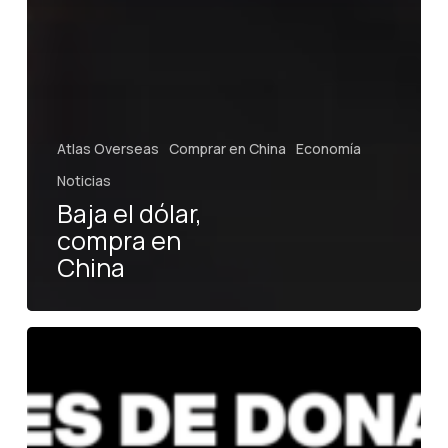
Atlas Overseas
Comprar en China
Economía
Noticias
Baja el dólar,
compra en
China
Aranceles
de
Trump
a
Europa