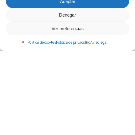
Merlin
Aceptar
abril 24, 2026
Denegar
Ver preferencias
Política de cookies
Política de privacidad
Aviso legal
Etiquetas
Agente En China
Alibaba
Alibaba.com
Apple
Aprender Chino
Aranceles
Atlas Overseas
Año Nuevo Chino
Black Friday
Bolsa China
China
Comercio
Como Aprender Chino
Comprar
Comprar En China
Comprar Maquinaria En China