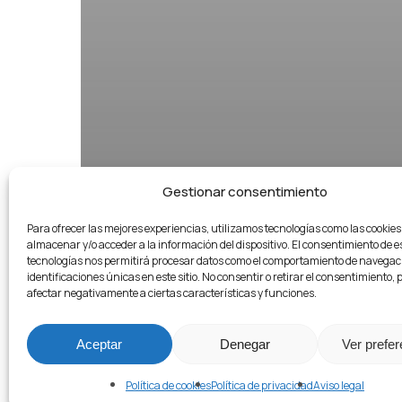
Gestionar consentimiento
Para ofrecer las mejores experiencias, utilizamos tecnologías como las cookie
almacenar y/o acceder a la información del dispositivo. El consentimiento de e
tecnologías nos permitirá procesar datos como el comportamiento de navegaci
identificaciones únicas en este sitio. No consentir o retirar el consentimiento,
afectar negativamente a ciertas características y funciones.
Aceptar
Denegar
Ver prefe
Política de cookies
Política de privacidad
Aviso legal