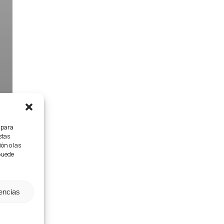
s para
stas
ón o las
 puede
rencias