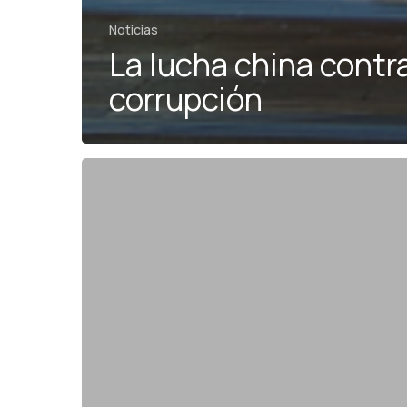
Noticias
La lucha china contra
corrupción
China,
principal
destino
de
inversores