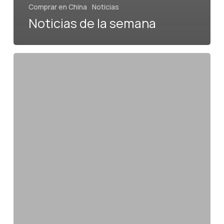
Comprar en China
Noticias
Noticias de la semana
Noticias
de
la
semana