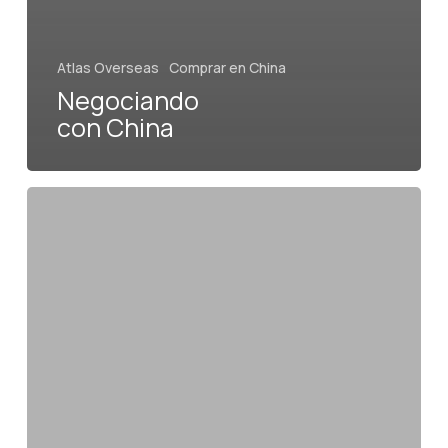
Atlas Overseas
Comprar en China
Negociando
con China
Noticias
de
la
semana