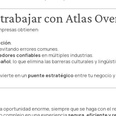
 trabajar con Atlas Ove
 empresas obtienen:
cción
.
evitando errores comunes.
edores confiables
en múltiples industrias.
pañol
, lo que elimina las barreras culturales y lingüíst
vierte en un
puente estratégico
entre tu negocio y 
a oportunidad enorme, siempre que se haga con el 
o complejo en una experiencia
segura, eficiente y r