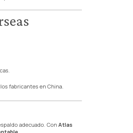
rseas
icas.
los fabricantes en China.
respaldo adecuado. Con
Atlas
entable
.