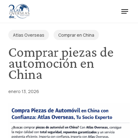
Skip
Menu
to
main
Close
content
Menu
Atlas Overseas
Comprar en China
Comprar piezas de
automoción en
China
enero 13, 2026