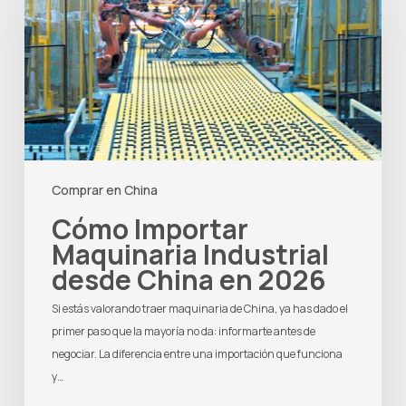
Industrial
desde
China
en
2026
Comprar en China
Cómo Importar
Maquinaria Industrial
desde China en 2026
Si estás valorando traer maquinaria de China, ya has dado el
primer paso que la mayoría no da: informarte antes de
negociar. La diferencia entre una importación que funciona
y…