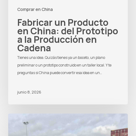
Comprar en China
Fabricar un Producto
en China: del Prototipo
a la Producción en
Cadena
Tienes una idea. Quizás tienes ya un boceto, un plano
preliminar o un prototipo construido en un taller local. Y te
preguntas si China puede convertir esa idea en un…
junio 8, 2026
Agente
de
Compras