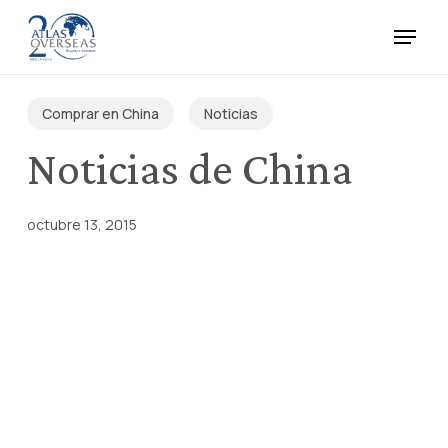
Skip
Menu
to
main
Close
content
Menu
Comprar en China
Noticias
Noticias de China
octubre 13, 2015