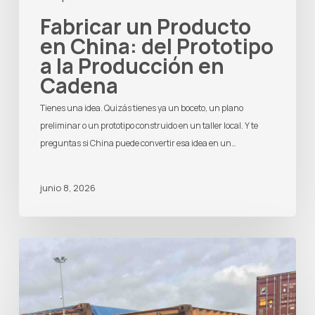
Fabricar un Producto
en China: del Prototipo
a la Producción en
Cadena
Tienes una idea. Quizás tienes ya un boceto, un plano
preliminar o un prototipo construido en un taller local. Y te
preguntas si China puede convertir esa idea en un…
junio 8, 2026
Agente
de
Compras
en