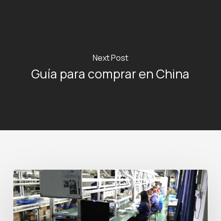
Next Post
Guía para comprar en China
Aranceles
e
Impuestos
al