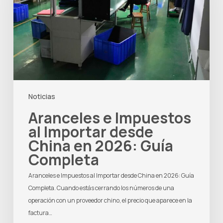
Importar
desde
China
en
2026:
Guía
Completa
Noticias
Aranceles e Impuestos
al Importar desde
China en 2026: Guía
Completa
Aranceles e Impuestos al Importar desde China en 2026: Guía
Completa. Cuando estás cerrando los números de una
operación con un proveedor chino, el precio que aparece en la
factura…