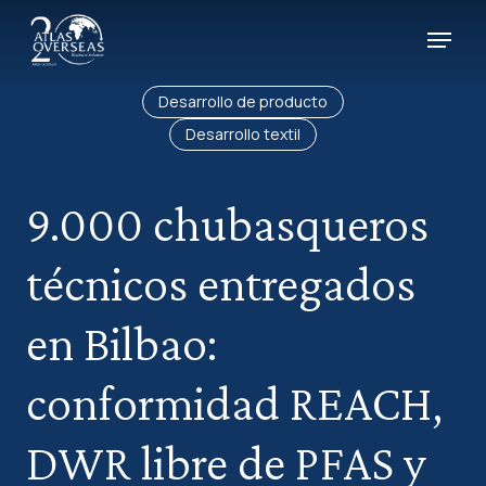
Skip
Menu
to
main
Close
content
Menu
Desarrollo de producto
Desarrollo textil
9.000
chubasqueros
técnicos
entregados
en
Bilbao:
conformidad
REACH,
DWR
libre
de
PFAS
y