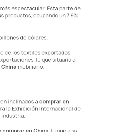
n más espectacular. Esta parte de
s productos, ocupando un 3,9%
billones de dólares.
co de los textiles exportados
xportaciones, lo que situaría a
 China
mobiliario.
ven inclinados a
comprar en
ra la Exhibición Internacional de
 industria.
n
comprar en China
, lo que a su