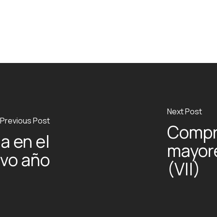
Next Post
Previous Post
Compra
a en el
mayor
vo año
(VII)