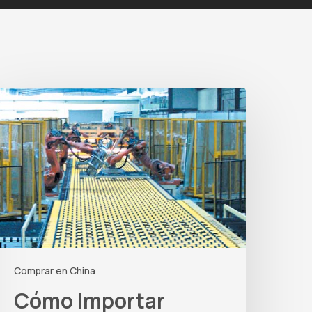
ómo
mportar
aquinaria
ndustrial
esde
hina
n
026
Comprar en China
Cómo Importar