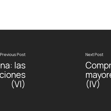
Previous Post
Next Post
na: las
Compra
ciones
mayor
(VI)
(IV)