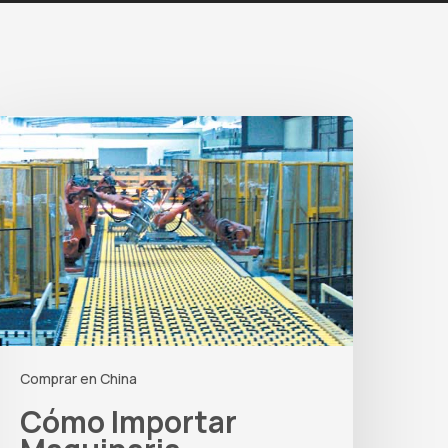
ómo
mportar
aquinaria
ndustrial
esde
hina
n
026
Comprar en China
Cómo Importar