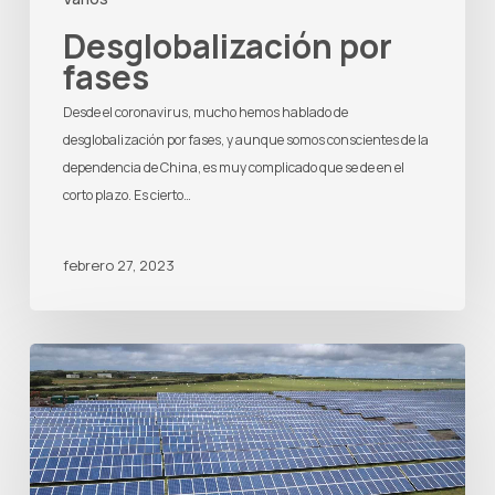
Desglobalización por
fases
Desde el coronavirus, mucho hemos hablado de
desglobalización por fases, y aunque somos conscientes de la
dependencia de China, es muy complicado que se de en el
corto plazo. Es cierto…
febrero 27, 2023
China
controla
las
renovables