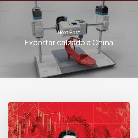
Next Post
Exportar calzado a China
Desglobalización
con
China