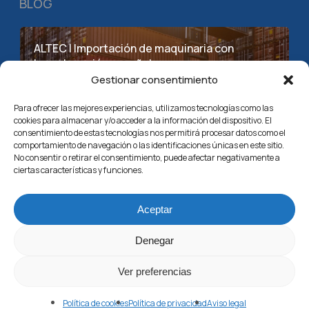
BLOG
ALTEC | Importación de maquinaria con
homologación española
Gestionar consentimiento
abril 24, 2026
Para ofrecer las mejores experiencias, utilizamos tecnologías como las
cookies para almacenar y/o acceder a la información del dispositivo. El
consentimiento de estas tecnologías nos permitirá procesar datos como el
Modelcar / MINI | Componentes OEM para
comportamiento de navegación o las identificaciones únicas en este sitio.
cadena de montaje
No consentir o retirar el consentimiento, puede afectar negativamente a
ciertas características y funciones.
abril 24, 2026
Aceptar
BM SL | Líneas de embolsado para Leroy Merlin
Denegar
abril 24, 2026
Ver preferencias
Política de cookies
Política de privacidad
Aviso legal