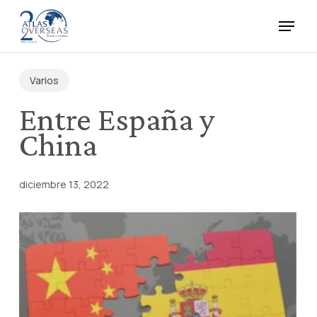
Skip
Menu
to
main
Close
content
Menu
Varios
Entre España y
China
diciembre 13, 2022