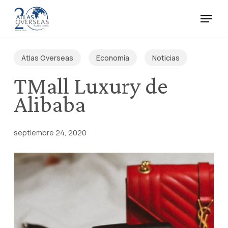
Skip
Menu
to
main
Close
content
Menu
Atlas Overseas
Economía
Noticias
TMall Luxury de
Alibaba
septiembre 24, 2020