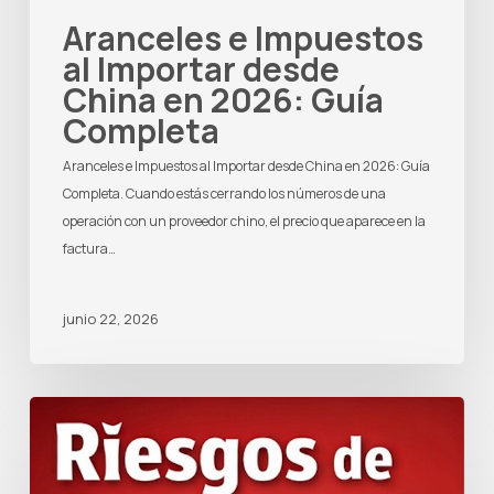
Aranceles e Impuestos
al Importar desde
China en 2026: Guía
Completa
Aranceles e Impuestos al Importar desde China en 2026: Guía
Completa. Cuando estás cerrando los números de una
operación con un proveedor chino, el precio que aparece en la
factura…
junio 22, 2026
Los
7
riesgos
de