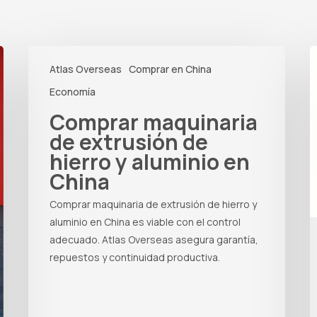
Comprar
C
Atlas Overseas
Comprar en China
maquinaria
e
de
C
Economía
extrusión
c
Comprar maquinaria
de
c
de extrusión de
hierro
t
hierro y aluminio en
y
y
China
aluminio
r
en
Comprar maquinaria de extrusión de hierro y
China
aluminio en China es viable con el control
adecuado. Atlas Overseas asegura garantía,
repuestos y continuidad productiva.