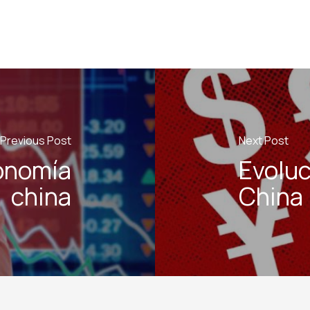
Previous Post
Next Post
conomía
Evoluc
china
China