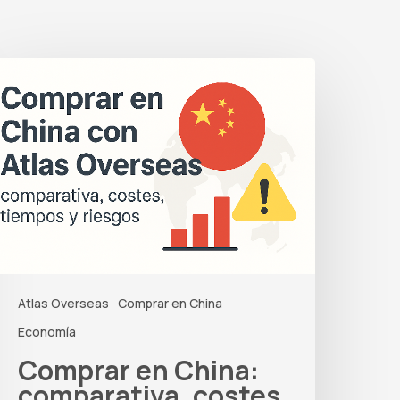
omprar
n
hina:
omparativa,
ostes,
iempos
iesgos
Atlas Overseas
Comprar en China
Economía
Comprar en China:
comparativa, costes,