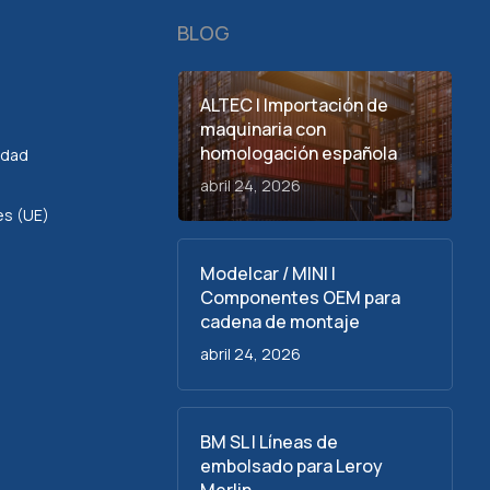
BLOG
ALTEC | Importación de
maquinaria con
homologación española
cidad
abril 24, 2026
es (UE)
Modelcar / MINI |
Componentes OEM para
cadena de montaje
abril 24, 2026
BM SL | Líneas de
embolsado para Leroy