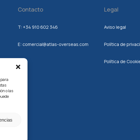
Contacto
Legal
T:
+34 910 602 346
Aviso legal
E:
comercial@atlas-overseas.com
Política de priva
Política de Cooki
ra
s para
stas
ón o las
n en
 puede
rencias