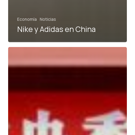
Economía
Noticias
Nike y Adidas en China
Situación
económica
de
China