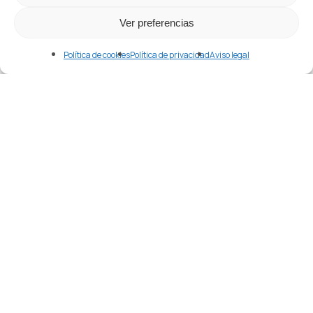
Ver preferencias
Política de cookies
Política de privacidad
Aviso legal
Economía
Noticias
Situación económica de
China
Situación
marítima
desde
China